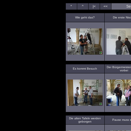
*
^
|<
<<
Sei
Wie geht das?
Die erste Nis
Der Bürgermeister
Es kommt Besuch
vorbei
Die alten Tafeln werden
Pause muss s
geborgen