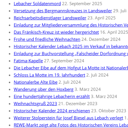
Lebacher Soldatenmord
22. September 2025
Versetzung des Bergmannskreuzes in Landsweiler
29. Jul
Reichsarbeitsdienstlager Landsweiler
23. April 2025
Einladung zur Mitgliederversammlung des Historischen V
Das Fränkisch-Kreuz ist wieder hergerichtet
16. April 202
Frohe und friedliche Weihnachten
24. Dezember 2024
Historischer Kalender Lebach 2025 im Verkauf in bekann
Einladung zur Buchvorstellung „Falscheider Dorfordnung
Fatima-Kapelle
27. September 2024
Die Lebacher Eibe auf dem Hofgut La Motte ist Nationale
Schloss La Motte im 19. Jahrhundert
2. Juli 2024
Nationalerbe Alte Eibe
2. Juli 2024
Wanderung über den Hoxberg
3. März 2024
Eine hundertjährige Lebacherin erzählt
3. März 2024
Weihnachtsgruß 2023
21. Dezember 2023
Historischer Kalender 2024 erschienen
23. Oktober 2023
Weiterer Stolperstein für Josef Biesel aus Lebach verlegt
1
REWE-Markt zeigt alte Fotos des Historischen Vereins Leb