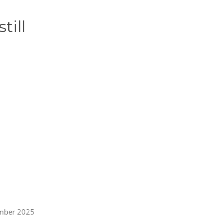
till
mber 2025