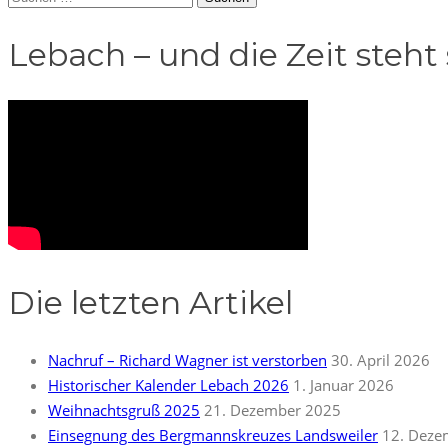
nach:
Lebach – und die Zeit steht s
Die letzten Artikel
Nachruf – Richard Wagner ist verstorben
30. April 2026
Historischer Kalender Lebach 2026
1. Januar 2026
Weihnachtsgruß 2025
21. Dezember 2025
Einsegnung des Bergmannskreuzes Landsweiler
12. Deze