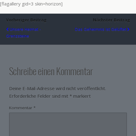
[flagallery gid=3 skin=horizon]
Vorheriger Beitrag
Nächster Beitrag
Unsere Heimat -
Das Geheimnis Ist Gelüftet
Grenzsteine
Schreibe einen Kommentar
Deine E-Mail-Adresse wird nicht veröffentlicht.
Erforderliche Felder sind mit
*
markiert
Kommentar
*