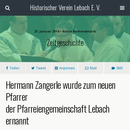
Historischer Verein Lebach E. V.
21. Januar 2014 • Keine Kommentare
Zeitgeschichte
Teilen
Tweet
Anpinnen
Mail
SMS
Hermann Zangerle wurde zum neuen
Pfarrer
der Pfarreiengemeinschaft Lebach
ernannt