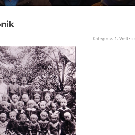
onik
Kategorie:
1. Weltkri