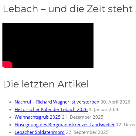
Lebach – und die Zeit steht s
Die letzten Artikel
Nachruf – Richard Wagner ist verstorben
30. April 2026
Historischer Kalender Lebach 2026
1. Januar 2026
Weihnachtsgruß 2025
21. Dezember 2025
Einsegnung des Bergmannskreuzes Landsweiler
12. Deze
Lebacher Soldatenmord
22. September 2025