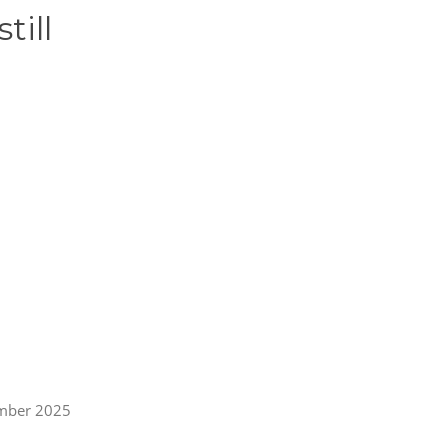
till
mber 2025